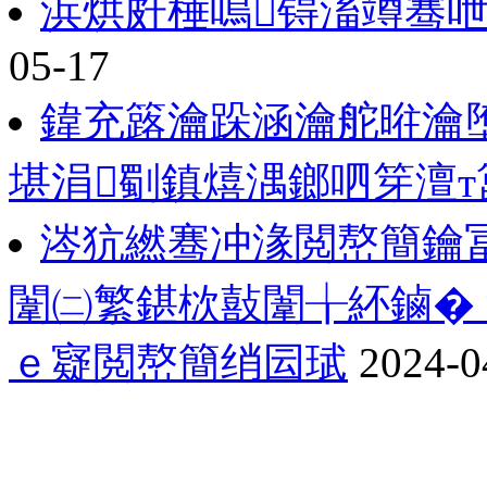
浜烘皯棰嗚锝滀竴骞
05-17
鍏充簬瀹跺涵瀹舵暀瀹堕
堪涓劅鎮熺湡鎯呬笌澶т
涔犺繎骞冲湪閲嶅簡鑰
闈㈡繁鍖栨敼闈╁紑鏀�
ｅ寲閲嶅簡绡囩珷
2024-0