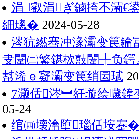
涓叡涓ぎ鏀挎不灞€
細璁�
2024-05-28
涔犺繎骞冲湪灞变笢鑰冨
叏闈㈡繁鍖栨敼闈╀负鍔
幇浠ｅ寲灞变笢绡囩珷
20
7灏佸涔︼紝璇绘噦鍏
05-24
绾㈣壊瀹堕瑙佸垵蹇