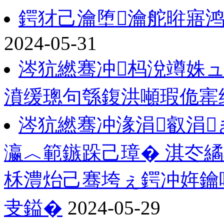
鍔犲己瀹堕瀹舵暀寤
2024-05-31
涔犺繎骞冲杩涗竴姝
濆缓璁句綔鍑洪噸瑕佹寚
涔犺繎骞冲湪涓叡涓
瀛︿範鏃跺己璋� 淇冭
柇澧炲己骞垮ぇ鍔冲姩鑰
叏鎰�
2024-05-29