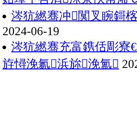
涔犺繎骞冲闃叉睕鎶
2024-06-19
涔犺繎骞充富鎸佸彫寮
斿憳浼氱浜旀浼氳
20