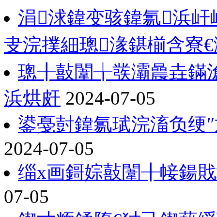
涓浗鍏变骇鍏氱浜屽
叏浣撲細璁湪鍖椾含寮
璁╂敼闈╁彂灞曟垚鏋
浜烘皯
2024-07-05
鍙戞尌鍏氱珷浣滀负绠
2024-07-05
缁х画鎶婃敼闈╂帹鍚
07-05