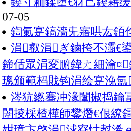
鍥寸粫鍒堕€犲己鍥藉缓
07-05
鍧氭寔鎬濇兂寤哄厷銆
涓叡涓ぎ鏀挎不灞€
鍗佸眾涓変腑鍏ㄤ細瀹¤
璁颁範杩戝钩涓绘寔浼氳
涔犺繎骞冲湪闈掓捣鑰
闈掕棌楂樺師鐢熸€佷繚
姏璋卞啓涓浗寮忕幇浠