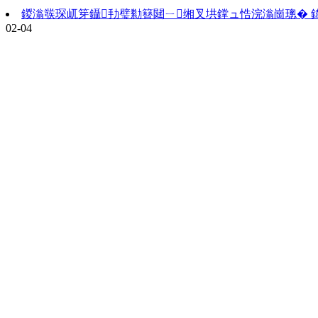
鍐滃彂琛屼笌鑷劧璧勬簮閮ㄧ缃叉垬鐣ュ悎浣滃崗璁�
02-04