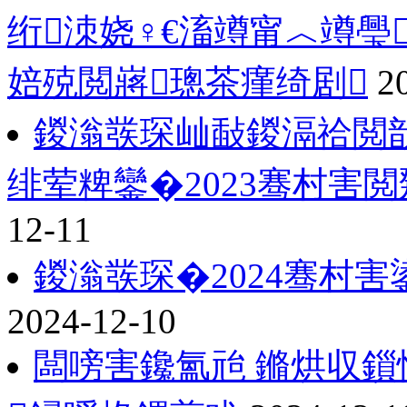
绗洓娆♀€滀竴甯︿竴璺
婄殑閲嶈璁茶瘽绮剧
2
鍐滃彂琛屾敮鍐滆祫閲
绯荤粺鑾�2023骞村害
12-11
鍐滃彂琛�2024骞村
2024-12-10
闆嗙害鑱氳兘 鏅烘収鎻