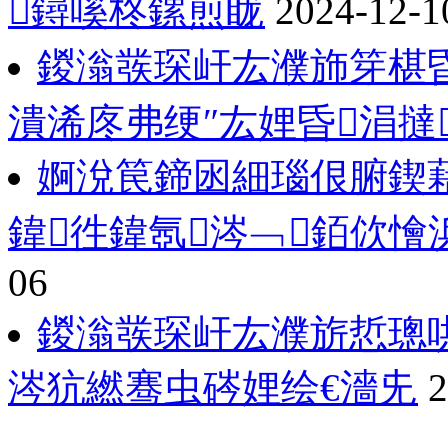
鐞嗘柊鏍煎眬
2024-12-1
鍐滃彂琛屽厷濮斾笌椹昏
潰浠庝弗绠″厷娌昏涓撻
婀涗笢鍗囦細瑙佷腑鍥
鍏徃鍏氬涔﹁銆佽懀
06
鍐滃彂琛屽厷濮旂悊璁
涔犺繎骞虫硶娌绘€濇兂
2