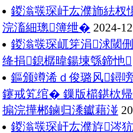
鍐滃彂琛屽厷濮斾紶杈
浣滀細璁簿绁�
2024-12
鍐滃彂琛屼笌涓浗閾
绛捐鎴樼暐鍚堜綔鍗忚
鏂颁竴浠ｄ俊璐风鐞
鑳戒笂绾� 鏁版櫤鍖栨帰
搧浣撶郴鏀归潻钀藉湴
20
鍐滃彂琛屽厷濮斿涔