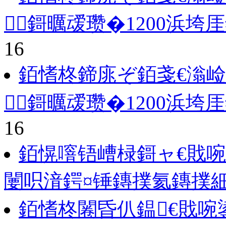
鎶曞叆瓒�1200浜垮
16
銆愭柊鍗庣ぞ銆戔€滃
鎶曞叆瓒�1200浜垮
16
銆愰噾铻嶆椂鎶ャ€戝啘
闄呮湇鍔¤锤鏄撲氦鏄撲
銆愭柊闂昏仈鎾€戝啘