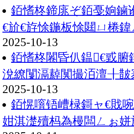
銆愭柊鍗庣ぞ銆戞姠鏀
€斺€斿悇鍦板悇閮ㄩ棬鍏
2025-10-13
銆愭柊闂昏仈鎾€戜
涗繚闅滆繛闃撮洦澶╂皵
2025-10-13
銆愰噾铻嶆椂鎶ャ€戝啘
姏淇濋殰杩為槾闆ㄥぉ姘