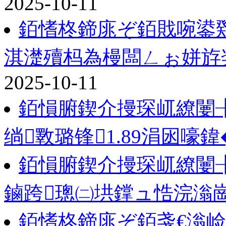
2025-10-11
銆愭柊鍗庣ぞ銆戝啘鍙
淇濋殰杩為槾闆ㄥぉ姘斿
2025-10-11
銆愪腑鍥介摱琛屼繚闄
绱斁璐锋1.89涓囦嚎鍏
銆愪腑鍥介摱琛屼繚闄
鏀跨璁㈡垬鐣ュ悎浣滃
銆愭柊鍗庣ぞ銆戔€滃