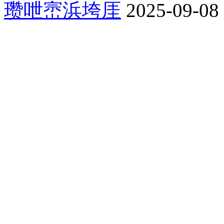
瓒呭崈浜垮厓
2025-09-08