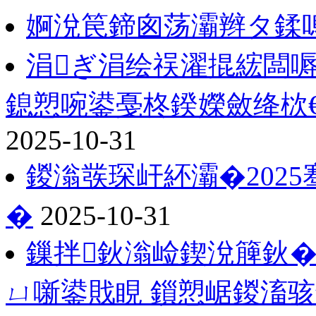
婀涗笢鍗囪荡灞辫タ鍒
涓ぎ涓绘祦濯掍綋闆
鎴愬啘鍙戞柊鍨嬫斂绛栨
2025-10-31
鍐滃彂琛屽紑灞�2025
�
2025-10-31
鏁拌鈥滃崄鍥涗簲鈥�
ㄩ噺鍙戝睍 鎻愬崌鍐滀