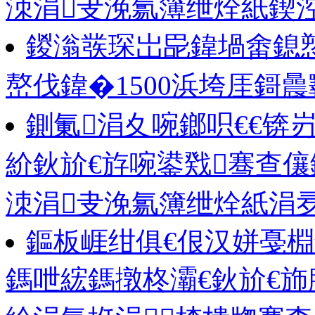
洓涓叏浼氱簿绁烇紙鍥
鍐滃彂琛岀巼鍏堝畬鎴
嶅伐鍏�1500浜垮厓鎶
鍘氭涓夊啘鎯呮€€锛
紒鈥斺€斿啘鍙戣骞查儴
洓涓叏浼氱簿绁烇紙涓
鏂板崕绀俱€佷汉姘戞棩
鎷呭綋鎷撴柊灞€鈥斺€斾