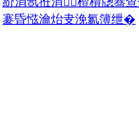
紒涓氬拰涓楂樻牎骞
褰昏惤瀹炲叏浼氱簿绁�