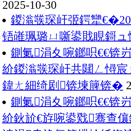
2025-10-30
鍐滃彂琛屽弬鍔犫€�2
铻嶉珮璐ㄩ噺鍙戝睍鎶ュ
鍘氭涓夊啘鎯呮€€锛
紒鍐滃彂琛屽共閮ㄥ憳宸
鍏ㄤ細绮剧锛堜簲锛�
鍘氭涓夊啘鎯呮€€锛
紒鈥斺€斿啘鍙戣骞查儴