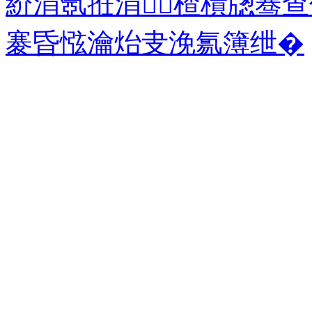
紒涓氬拰涓楂樻牎骞
褰昏惤瀹炲叏浼氱簿绁�