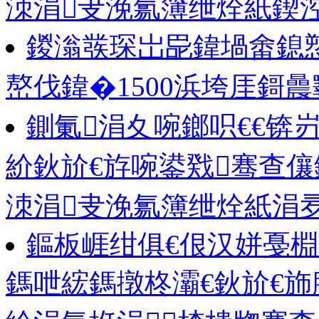
洓涓叏浼氱簿绁烇紙鍥
鍐滃彂琛岀巼鍏堝畬鎴
嶅伐鍏�1500浜垮厓鎶
鍘氭涓夊啘鎯呮€€锛
紒鈥斺€斿啘鍙戣骞查儴
洓涓叏浼氱簿绁烇紙涓
鏂板崕绀俱€佷汉姘戞棩
鎷呭綋鎷撴柊灞€鈥斺€斾