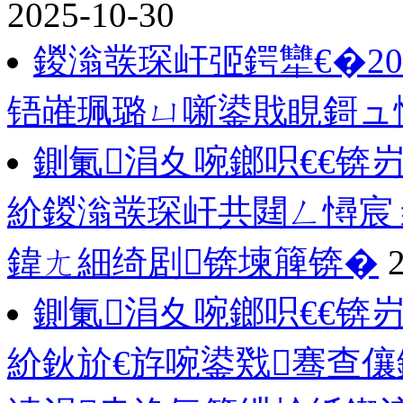
2025-10-30
鍐滃彂琛屽弬鍔犫€�2
铻嶉珮璐ㄩ噺鍙戝睍鎶ュ
鍘氭涓夊啘鎯呮€€锛
紒鍐滃彂琛屽共閮ㄥ憳宸
鍏ㄤ細绮剧锛堜簲锛�
鍘氭涓夊啘鎯呮€€锛
紒鈥斺€斿啘鍙戣骞查儴