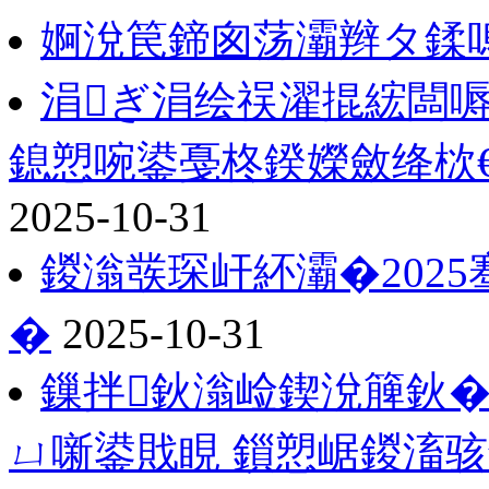
婀涗笢鍗囪荡灞辫タ鍒
涓ぎ涓绘祦濯掍綋闆
鎴愬啘鍙戞柊鍨嬫斂绛栨
2025-10-31
鍐滃彂琛屽紑灞�2025
�
2025-10-31
鏁拌鈥滃崄鍥涗簲鈥�
ㄩ噺鍙戝睍 鎻愬崌鍐滀