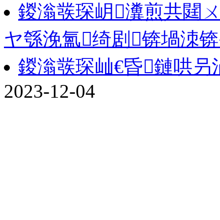
鍐滃彂琛岄瀵煎共閮ㄨ
ヤ綔浼氳绮剧锛堝洓锛
鍐滃彂琛屾€昏鏈哄
2023-12-04