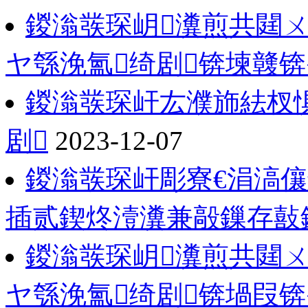
鍐滃彂琛岄瀵煎共閮ㄨ
ヤ綔浼氳绮剧锛堜竷锛
鍐滃彂琛屽厷濮斾紶杈惧
剧
2023-12-07
鍐滃彂琛屽彫寮€涓滈
插贰鍥炵潱瀵兼毃鏁存敼
鍐滃彂琛岄瀵煎共閮ㄨ
ヤ綔浼氳绮剧锛堝叚锛