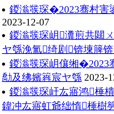
鍐滃彂琛�2023骞村
2023-12-07
鍐滃彂琛岄瀵煎共閮ㄨ
ヤ綔浼氳绮剧锛堜簲锛
鍐滃彂琛岄儴缃�202
勪及绋嬪簭宸ヤ綔
2023-1
鍐滃彂琛屽厷寤鸿棰
鍏冲厷寤虹爺绌惰棰樹