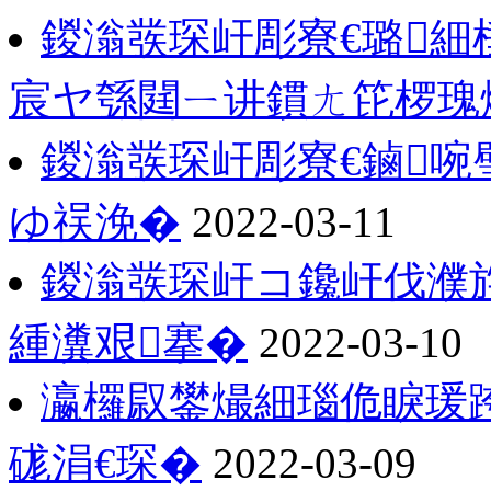
鍐滃彂琛屽彫寮€璐細
宸ヤ綔閮ㄧ讲鏆ㄤ笓椤瑰
鍐滃彂琛屽彫寮€鏀
ゆ祦浼�
2022-03-11
鍐滃彂琛屽コ鑱屽伐濮
緟瀵艰搴�
2022-03-10
瀛欏叞鐢熶細瑙佹睙瑗
硥涓€琛�
2022-03-09