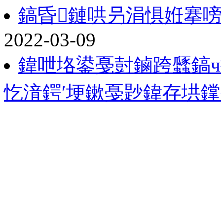
鎬昏鏈哄叧涓惧姙搴
2022-03-09
鍏呭垎鍙戞尌鏀跨瓥鎬ч
忔湇鍔′埂鏉戞尟鍏存垬