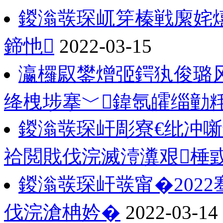
鍐滃彂琛屼笌榛戦緳姹
鍗忚
2022-03-15
瀛欏叞鐢熷弬鍔犱俊璐
绛栧埗搴﹀鍏氬皬缁勭
鍐滃彂琛屽彫寮€纰冲
祫閲戝伐浣滅潱瀵艰棰
鍐滃彂琛屽彂甯�202
伐浣滄柟妗�
2022-03-14