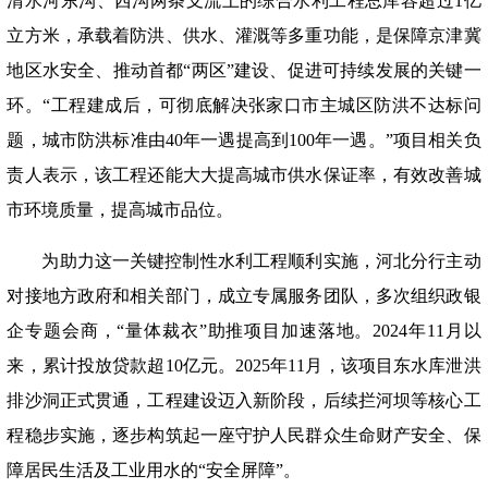
清水河东沟、西沟两条支流上的综合水利工程总库容超过1亿
立方米，承载着防洪、供水、灌溉等多重功能，是保障京津冀
地区水安全、推动首都“两区”建设、促进可持续发展的关键一
环。“工程建成后，可彻底解决张家口市主城区防洪不达标问
题，城市防洪标准由40年一遇提高到100年一遇。”项目相关负
责人表示，该工程还能大大提高城市供水保证率，有效改善城
市环境质量，提高城市品位。
为助力这一关键控制性水利工程顺利实施，河北分行主动
对接地方政府和相关部门，成立专属服务团队，多次组织政银
企专题会商，
“量体裁衣”助推项目加速落地。2024年11月以
来，累计投放贷款超10亿元。2025年11月，该项目东水库泄洪
排沙洞正式贯通，工程建设迈入新阶段，后续拦河坝等核心工
程稳步实施，逐步构筑起一座守护人民群众生命财产安全、保
障居民生活及工业用水的“安全屏障”。