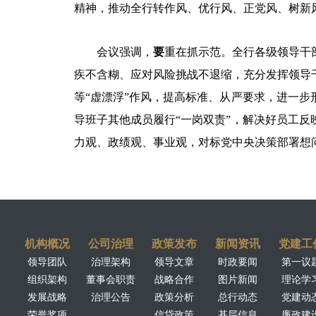
精神，推动全行转作风、优行风、正党风、树新
会议强调，
要
重在抓示范。全行各级领导干
疾不含糊、应对风险挑战不退缩，充分发挥领导
等
“
虚漂浮
”
作风，提高标准、从严要求，进一步
导班子其他成员履行
“
一岗双责
”
，解决好员工反
力观、政绩观、事业观，对标党中央决策部署想
机构概况
公司治理
政策发布
新闻资讯
党建工
领导团队
治理架构
领导文章
时政要闻
第一议
组织架构
董事会职责
战略合作
图片新闻
理论学
发展战略
治理公告
政策分析
总行动态
党建动
荣誉奖项
信贷政策
基层信息
廉政建