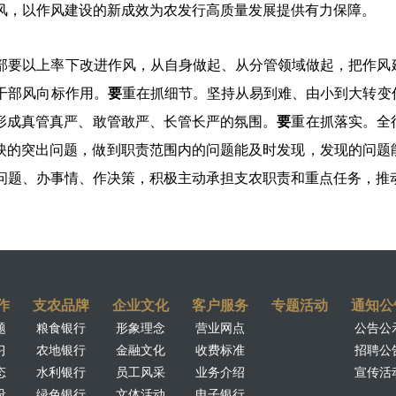
风，以作风建设的新成效为农发行高质量发展提供有力保障。
部要以上率下改进作风，从自身做起、从分管领域做起，把作风
干部风向标作用。
要
重在抓细节。坚持从易到难、由小到大转变
形成真管真严、敢管敢严、长管长严的氛围。
要
重在抓落实。全
映的突出问题，做到职责范围内的问题能及时发现，发现的问题
问题、办事情、作决策，积极主动承担支农职责和重点任务，推
作
支农品牌
企业文化
客户服务
专题活动
通知公
题
粮食银行
形象理念
营业网点
公告公
习
农地银行
金融文化
收费标准
招聘公
态
水利银行
员工风采
业务介绍
宣传活
设
绿色银行
文体活动
电子银行