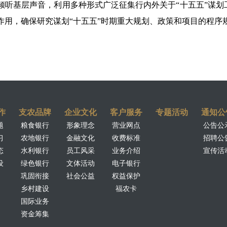
倾听基层声音，利用多种形式广泛征集行内外关于
“
十五五
”
谋划
作用，确保研究谋划
“
十五五
”
时期重大规划、政策和项目的程序
作
支农品牌
企业文化
客户服务
专题活动
通知公
题
粮食银行
形象理念
营业网点
公告公
习
农地银行
金融文化
收费标准
招聘公
态
水利银行
员工风采
业务介绍
宣传活
设
绿色银行
文体活动
电子银行
巩固衔接
社会公益
权益保护
乡村建设
福农卡
国际业务
资金筹集