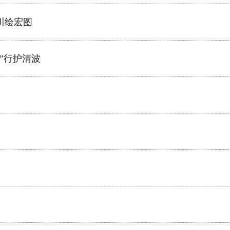
川绘宏图
黔”行护清波