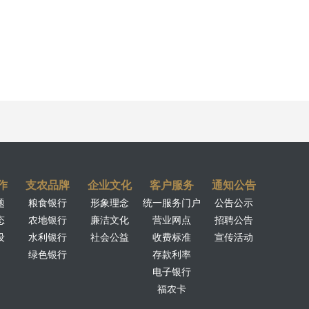
作
支农品牌
企业文化
客户服务
通知公告
题
粮食银行
形象理念
统一服务门户
公告公示
态
农地银行
廉洁文化
营业网点
招聘公告
设
水利银行
社会公益
收费标准
宣传活动
绿色银行
存款利率
电子银行
福农卡