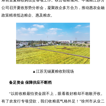
筹前置夏粮收购信贷各项工作。联合省粮储局、中储粮江苏分
公司召开夏收形势分析会，凝聚政企多方合力，推动惠农金融
政策精准抵达粮企、惠及粮农。
▲江苏无锡夏粮收割现场
备足资金
保障供应不断档
“以前收粮最怕资金跟不上，眼看着好粮却不敢敞开收。
有了农发行专项贷款，我们收粮底气格外足！”徐州市从业二