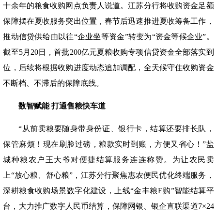
十余年的粮食收购网点负责人说道。江苏分行将收购资金足额
保障摆在夏收服务突出位置，春节后迅速推进夏收筹备工作，
推动信贷供给由以往“企业坐等资金”转变为“资金等候企业”。
截至5月20日，首批200亿元夏粮收购专项信贷资金全部落实到
位，后续将根据收购进度动态追加调配，全天候守住收购资金
不断档、不滞后的保障底线。
数智赋能
打通售粮快车道
“从前卖粮要随身带身份证、银行卡，结算还要排长队，
保管麻烦！现在刷脸过磅，粮款实时到账，方便又省心！”盐
城种粮农户王大爷对便捷结算服务连连称赞。为让农民卖
上“放心粮、舒心粮”，江苏分行聚焦惠农便民优化终端服务，
深耕粮食收购场景数字化建设，上线“金丰粮E购”智能结算平
台，大力推广数字人民币结算，保障网银、银企直联渠道7×24