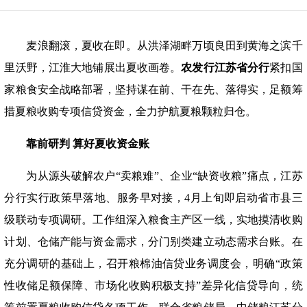
麦浪翻滚，夏收在即。从洪泽湖畔万顷良田到黄海之滨千
里沃野，江淮大地铺展出夏收画卷。
农发行江苏省分行
紧扣国
家粮食安全战略部署，坚持谋在前、干在先、落得实，足额筹
措夏粮收购专项信贷资金，全力护航夏粮颗粒归仓。
靠前研判
算好夏收资金账
为从源头破解农户
“卖粮难”、企业“缺资收粮”痛点，江苏
分行实行政策早落地、服务早对接，4月上旬即启动省市县三
级联动专项调研。工作组深入粮食主产区一线，实地摸清收购
计划、仓储产能与资金需求，分门别类建立动态需求台账。在
充分调研的基础上，召开粮棉油信贷业务调度会，明确“政策
性收储足额保障、市场化收购积极支持”差异化信贷导向，统