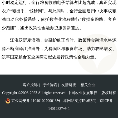
小时稳定运行，全行粮食收购电子结算占比超九成，真正实现
农户“粮出手、钱秒到”。与此同时，全行全面启用中央事权粮
油自动化办贷系统，依托数字化流程践行“数据多跑路、客户
少跑腿”，跑出政策性金融办贷服务新速度。
江淮沃野麦浪涌，金融护航正当时。政策性金融活水将源
源不断润泽江淮田野，为稳固区域粮食市场、助力农民增收、
筑牢国家粮食安全屏障贡献农发行政策性金融力量。
客户投诉
|
行长信箱
|
友情链接
|
相关企业
Copyright ©2003-2023 All rights reserved. 中国农业发展银行 版权所有
京公网安备 11040102700013号
本网站支持IPv6访问
京ICP备
14012827号-1