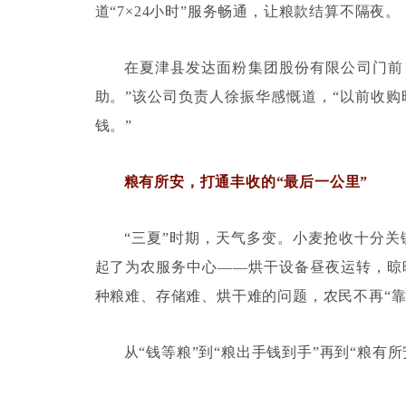
道
“7×24
小时
”
服务畅通，让粮款结算不隔夜。
在夏津县发达面粉集团股份有限公司门前
助。
”
该公司负责人徐振华感慨道，
“
以前收购
钱。
”
粮有所安，打通丰收的
“
最后一公里
”
“
三夏
”
时期，天气多变。小麦抢收十分关
起了为农服务中心
——
烘干设备昼夜运转，晾
种粮难、存储难、烘干难的问题，农民不再
“
从
“
钱等粮
”
到
“
粮出手钱到手
”
再到
“
粮有所