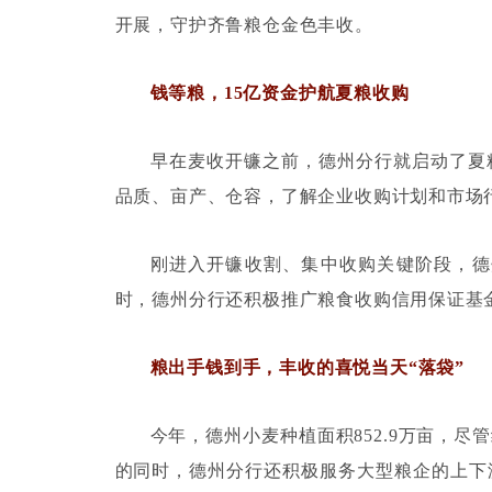
开展，守护齐鲁粮仓金色丰收。
钱等粮，
15
亿资金护航夏粮收购
早在麦收开镰之前，德州分行就启动了夏
品质、亩产、仓容，了解企业收购计划和市场
刚进入开镰收割、集中收购关键阶段，德
时，德州分行还积极推广粮食收购信用保证基
粮出手钱到手，丰收的喜悦当天
“
落袋
”
今年，德州小麦种植面积
852.9
万亩，尽管
的同时，德州分行还积极服务大型粮企的上下