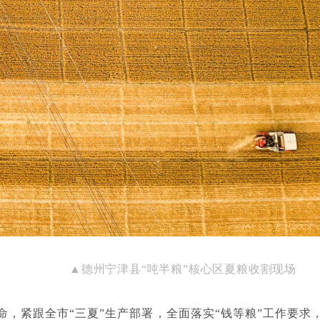
▲
德州宁津县
“
吨半粮
”
核心区夏粮收割现场
命，紧跟全市
“
三夏
”
生产部署，全面落实
“
钱等粮
”
工作要求