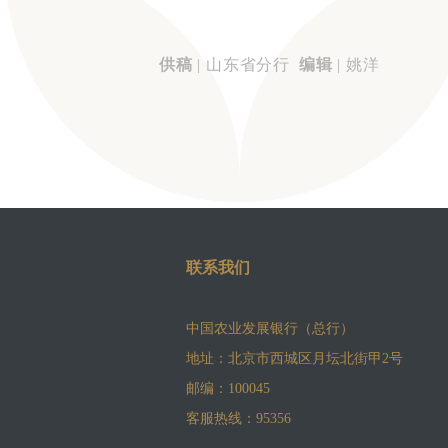
供稿
| 山东省分行
编辑
| 姚洋
联系我们
中国农业发展银行（总行）
地址：北京市西城区月坛北街甲2号
邮编：100045
客服热线：95356