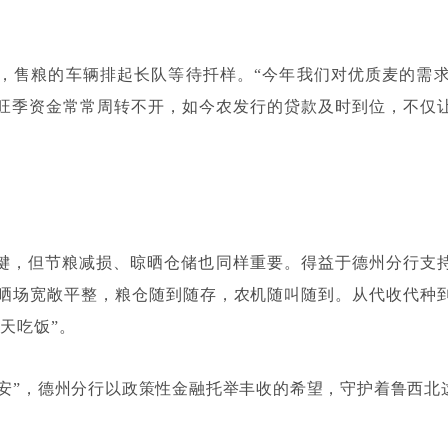
，售粮的车辆排起长队等待扦样。
“
今年我们对优质麦的需
旺季资金常常周转不开，如今农发行的贷款及时到位，不仅
键，但节粮减损、晾晒仓储也同样重要。得益于德州分行支
晒场宽敞平整，粮仓随到随存，农机随叫随到。从代收代种
靠天吃饭
”
。
安
”
，德州分行以政策性金融托举丰收的希望，守护着鲁西北