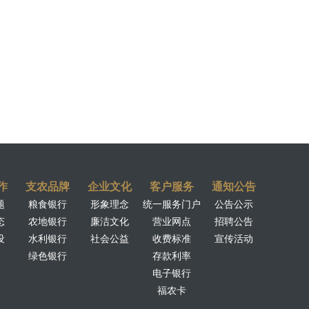
作
支农品牌
企业文化
客户服务
通知公告
题
粮食银行
形象理念
统一服务门户
公告公示
态
农地银行
廉洁文化
营业网点
招聘公告
设
水利银行
社会公益
收费标准
宣传活动
绿色银行
存款利率
电子银行
福农卡