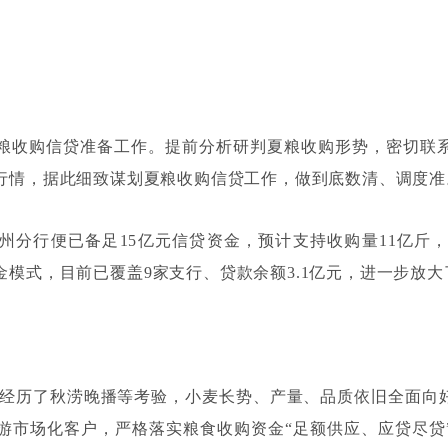
粮收购信贷准备工作。提前分析研判夏粮收购形势，密切联
行情，据此细致谋划夏粮收购信贷工作，做到底数清、调度准
州分行便已备足
15
亿元信贷资金，预计支持收购量
11
亿斤
金模式，目前已覆盖
9
家支行、贷款余额
3.1
亿元，进一步放大
经历了秋涝晚播等考验，小麦长势、产量、品质依旧全面向
游市场化客户，严格落实粮食收购资金
“
足额供应、应贷尽贷