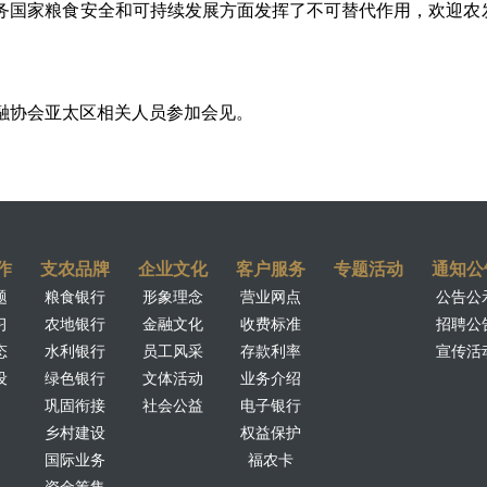
务国家粮食安全和可持续发展方面发挥了不可替代作用，欢迎农
融协会亚太区相关人员参加会见。
作
支农品牌
企业文化
客户服务
专题活动
通知公
题
粮食银行
形象理念
营业网点
公告公
习
农地银行
金融文化
收费标准
招聘公
态
水利银行
员工风采
存款利率
宣传活
设
绿色银行
文体活动
业务介绍
巩固衔接
社会公益
电子银行
乡村建设
权益保护
国际业务
福农卡