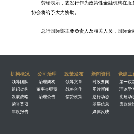
劳瑞表示，农发行作为政策性金融机构在服
协会将给予大力协助。
总行国际部主要负责人及相关人员，国际金
机构概况
公司治理
政策发布
新闻资讯
党建工
领导团队
治理架构
领导文章
时政要闻
第一议
组织架构
董事会职责
战略合作
图片新闻
理论学
发展战略
治理公告
信贷政策
总行动态
党建动
荣誉奖项
基层信息
廉政建
年度报告
媒体反映