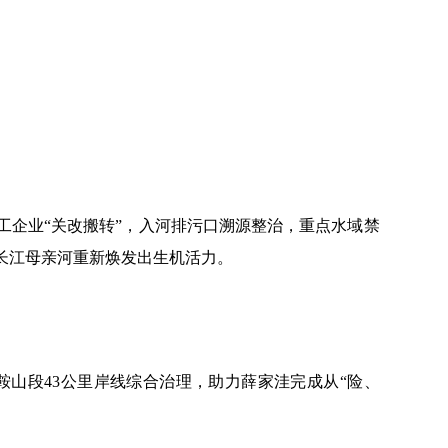
工企业
“关改搬转”，入河排污口溯源整治，重点水域禁
长江母亲河重新焕发出生机活力。
马鞍山段43公里岸线综合治理，助力薛家洼完成从“险、