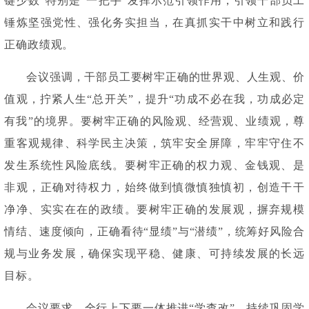
键少数”特别是“一把手”发挥示范引领作用，引领干部员工
锤炼坚强党性、强化务实担当，在真抓实干中树立和践行
正确政绩观。
会议强调，干部员工要树牢正确的世界观、人生观、价
值观，拧紧人生
“总开关”，提升“功成不必在我，功成必定
有我”的境界。要树牢正确的风险观、经营观、业绩观，尊
重客观规律、科学民主决策，筑牢安全屏障，牢牢守住不
发生系统性风险底线。要树牢正确的权力观、金钱观、是
非观，正确对待权力，始终做到慎微慎独慎初，创造干干
净净、实实在在的政绩。要树牢正确的发展观，摒弃规模
情结、速度倾向，正确看待“显绩”与“潜绩”，统筹好风险合
规与业务发展，确保实现平稳、健康、可持续发展的长远
目标。
会议要求，全行上下要一体推进
“学查改”，持续巩固学