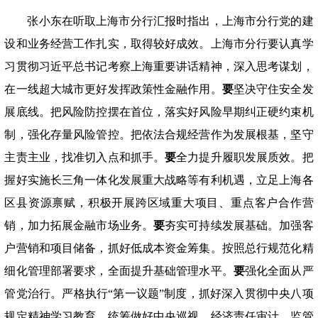
张小东在听取上海市分行汇报时指出，上海市分行党的建
设和业务经营工作扎实，取得较好成效。上海市分行要认真学
习贯彻习近平总书记考察上海重要讲话精神，深入思考谋划，
在一线超大城市更好发挥政策性金融作用。
要
坚决守住安全发
展底线。把风险防控摆在首位，落实好风险早期纠正硬约束机
制，强化存量风险管控。把依法合规经营作为发展根基，坚守
主责主业，找准切入点和抓手。
要
全力提升履职发展质效。把
握好实施长三角一体化发展重大战略等有利机遇，立足上海各
区县资源禀赋，积极开展跨区域重大项目、重点客户合作营
销，加力拓展金融市场业务。
要
夯实可持续发展基础。加强客
户营销和项目储备，抓好低成本资金筹集。按照总行规范化精
细化管理部署要求，全面提升基础管理水平。
要
强化全面从严
管党治行。严格执行
“第一议题”制度，抓好深入贯彻中央八项
规定精神学习教育，统筹做好中央巡视、经济责任审计、监管