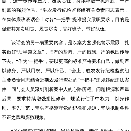
键’，进一步传导压力、压实责任，持续释放一抓到底、一严
到底的强烈信号。”驻农发行纪检监察组有关负责同志表示，
在集体廉政谈话会上对各“一把手”提准提实履职要求，目的是
促进其知责明责、履责尽责，管好班子、带好队伍。
谈话会的另一项重要内容，是以案为鉴强化警示震慑，扎
实做好
“后半篇文章”，把严的基调、严的措施、严的氛围传导
下去。“作为‘一把手’，要以更高的标准严格要求自己，做到严
以修身、严以用权、严以律己。”会上，驻农发行纪检监察组
主要负责同志结合近期农发行查处的“一把手”违规违纪违法案
件，同与会人员深刻剖析案中人的心路历程、问题根源和严重
后果，要求持续增强党性修养，规范行使手中权力，以身作
则、率先垂范，带头严格遵守党的纪律和规矩，坚决抵制各种
不正之风和腐败现象。