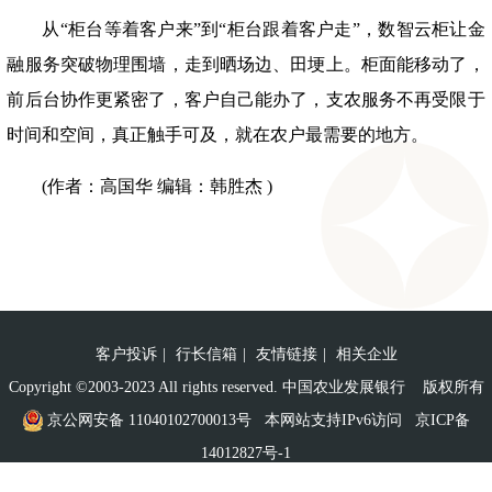
从
“
柜台等着客户来
”
到
“
柜台跟着客户走
”
，数智云柜让金
融服务突破物理围墙，走到晒场边、田埂上。柜面能移动了，
前后台协作更紧密了，客户自己能办了，支农服务不再受限于
时间和空间，真正触手可及，就在农户最需要的地方。
(作者：高国华 编辑：韩胜杰 )
客户投诉
|
行长信箱
|
友情链接
|
相关企业
Copyright ©2003-2023 All rights reserved. 中国农业发展银行 版权所有
京公网安备 11040102700013号
本网站支持IPv6访问
京ICP备
14012827号-1