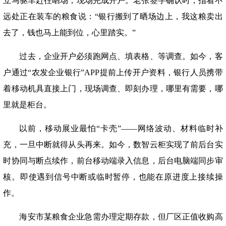
立马驱车赶往晒场，现场完成开户。老张签字确认时，指着不
远处正在装车的粮食说：
“
银行搬到了晒场边上，我这粮卖出
去了，钱也马上能到位，心里踏实。
”
过去，企业开户必须跑网点、填表格、等调查。如今，客
户通过
“
农发企业银行
”APP
提前上传开户资料，银行人员携带
着移动机具直接上门，现场调查、即刻办理，哪里有需要，哪
里就是柜台。
以前，移动展业最怕
“
卡壳
”——
网络波动、材料临时补
充，一旦中断就得从头再来。如今，数智云柜实现了前后台实
时协同与断点续作，前台移动端录入信息，后台电脑端同步审
核。即使遇到信号中断或临时暂停，也能在原进度上接续操
作。
海安市某粮食企业急需办理定期存款，但厂区正值收购高