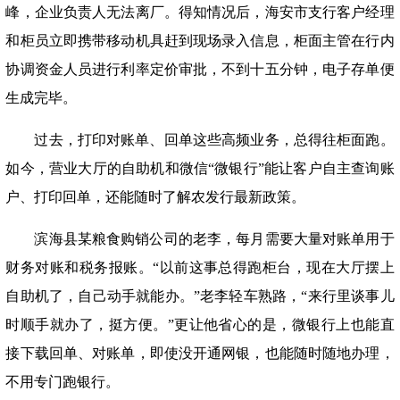
峰，企业负责人无法离厂。得知情况后，海安市支行客户经理
和柜员立即携带移动机具赶到现场录入信息，柜面主管在行内
协调资金人员进行利率定价审批，不到十五分钟，电子存单便
生成完毕。
过去，打印对账单、回单这些高频业务，总得往柜面跑。
如今，营业大厅的自助机和微信
“
微银行
”
能让客户自主查询账
户、打印回单，还能随时了解农发行最新政策。
滨海县某粮食购销公司的老李，每月需要大量对账单用于
财务对账和税务报账。
“
以前这事总得跑柜台，现在大厅摆上
自助机了，自己动手就能办。
”
老李轻车熟路，
“
来行里谈事儿
时顺手就办了，挺方便。
”
更让他省心的是，微银行上也能直
接下载回单、对账单，即使没开通网银，也能随时随地办理，
不用专门跑银行。