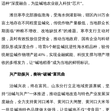
适种”深度融合，为盐碱地农业嵌入科技“芯片”。
潍坊寒亭北部濒临渤海，受海水倒灌影响，辖区内
10万余
亩土地存在不同程度盐碱化，传统作物产量极低，当地群众长
期面临“种粮不增收、改地缺技术”的难题。寒亭支行主动对
接，及时有效投放信贷资金，推动当地政府、国有企业与科研
团队形成深度合作，培育6个耐盐碱抗逆性海水稻品种，较传
统耐盐碱作物增产超40%，实现金融赋能、科技支撑与增产增
收的多维发力，让“碱地稻香”成为当地的鲜明标识。
兴产助振兴，奏响
“破碱”富民曲
治碱兴农，终在富民。山东分行立足地域资源禀赋，坚
持
“治碱与兴产”一体推进，推动盐碱地改造与特色产业发展深
度融合，全力支持黄河口滩羊、黄河口大闸蟹、黄河口大米等
一批盐碱地特色品牌做大做强，让盐碱地不仅“变良田”，更