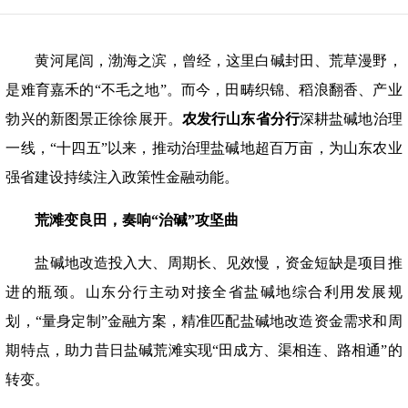
黄河尾闾，渤海之滨，曾经，这里白碱封田、荒草漫野，
是难育嘉禾的
“不毛之地”。而今，田畴织锦、稻浪翻香、产业
勃兴的新图景正徐徐展开。
农发行山东省分行
深耕盐碱地治理
一线，
“十四五”以来，推动治理盐碱地超百万亩，为山东农业
强省建设持续注入政策性金融动能。
荒滩变良田，奏响
“治碱”攻坚曲
盐碱地改造投入大、周期长、见效慢，资金短缺是项目推
进的瓶颈。山东分行主动对接全省盐碱地综合利用发展规
划，
“量身定制”金融方案，精准匹配盐碱地改造资金需求和周
期特点，助力昔日盐碱荒滩实现“田成方、渠相连、路相通”的
转变。