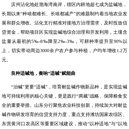
滨州沾化地处渤海湾南岸，辖区内耕地超七成为盐碱地，
长期以来
“种啥都难长、长啥都减产”的难题制约着当地农业发
展和群众增收。沾化支行精准对接地方治理需求，及时投放信
贷资金，帮助项目区实现盐碱地综合治理和开发利用，土壤含
盐量从最初的5‰-8‰降至2‰-3‰，可耕种率提升至90%以
上，切实带动周边3000余户农户参与种植，户均年增收1.2万
元。
良种适碱地，奏响
“适碱”赋能曲
“治碱”更要“适碱”，培育耐盐碱作物新品种，是实现盐碱
地可持续利用的核心关键，更是践行“两藏”战略、保障粮食安
全的重要举措。山东分行聚焦农业科技创新，持续加大对耐盐
碱作物研发培育的信贷支持力度，重点支持潍坊国家农综区、
东营黄河口农高区等重要区域建设，推动“以种适地”与“以地