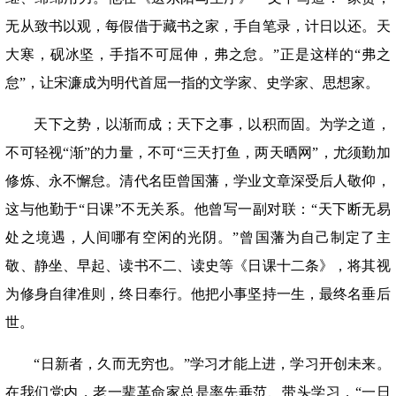
无从致书以观，每假借于藏书之家，手自笔录，计日以还。天
大寒，砚冰坚，手指不可屈伸，弗之怠。”正是这样的“弗之
怠”，让宋濂成为明代首屈一指的文学家、史学家、思想家。
天下之势，以渐而成；天下之事，以积而固。为学之道，
不可轻视
“渐”的力量，不可“三天打鱼，两天晒网”，尤须勤加
修炼、永不懈怠。清代名臣曾国藩，学业文章深受后人敬仰，
这与他勤于“日课”不无关系。他曾写一副对联：“天下断无易
处之境遇，人间哪有空闲的光阴。”曾国藩为自己制定了主
敬、静坐、早起、读书不二、读史等《日课十二条》，将其视
为修身自律准则，终日奉行。他把小事坚持一生，最终名垂后
世。
“日新者，久而无穷也。”学习才能上进，学习开创未来。
在我们党内，老一辈革命家总是率先垂范、带头学习，“一日