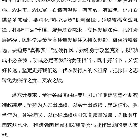
福”价值追求，始终站稳人民立场，坚守职能定位，聚焦农业
强、农村美、农民富，创造有温度、有实效、有底色、让群众
满意的实绩。要强化“科学决策”机制保障，始终遵循客观规
律，扎根“三农”土壤、聚焦群众需求，立足发展条件、找准发
展路径，以科学决策为高质量发展注入持久动能、确保行稳致
远。要锤炼“真抓实干”过硬作风，始终勇于攻坚克难，以“功
成不必在我，功成必定有我”的责任担当，既干好当下，又谋
好长远，坚定走好我们这一代农发行人的长征路，把报国之志
转化为强行之责、支农之绩。
湛东升要求，全行各级党组织要用习近平党建思想不断校
准政绩观，坚持为人民出政绩、以实干出政绩，坚定信心、担
当作为、务实进取，以正确政绩观引领高质量发展，为服务中
国式现代化、推进强国建设和民族复兴伟业作出新的更大贡
献。